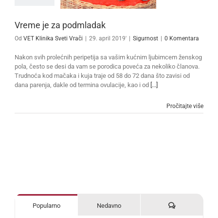
Vreme je za podmladak
Od
VET Klinika Sveti Vrači
|
29. april 2019'
|
Sigurnost
|
0 Komentara
Nakon svih prolećnih peripetija sa vašim kućnim ljubimcem ženskog
pola, često se desi da vam se porodica poveća za nekoliko članova.
Trudnoća kod mačaka i kuja traje od 58 do 72 dana što zavisi od
dana parenja, dakle od termina ovulacije, kao i od
[...]
Pročitajte više
Komentari
Popularno
Nedavno