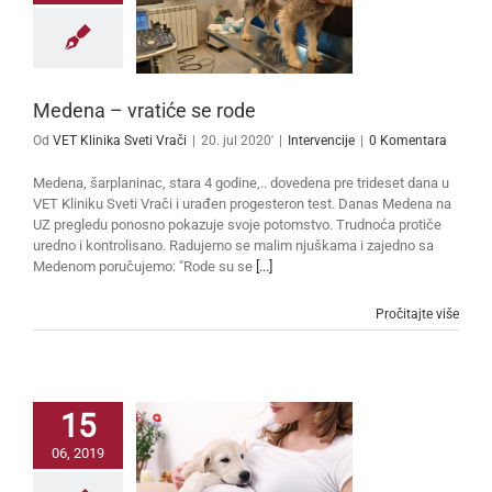
Medena – vratiće se rode
Od
VET Klinika Sveti Vrači
|
20. jul 2020'
|
Intervencije
|
0 Komentara
Medena, šarplaninac, stara 4 godine,.. dovedena pre trideset dana u
VET Kliniku Sveti Vrači i urađen progesteron test. Danas Medena na
UZ pregledu ponosno pokazuje svoje potomstvo. Trudnoća protiče
uredno i kontrolisano. Radujemo se malim njuškama i zajedno sa
Medenom poručujemo: "Rode su se
[...]
Pročitajte više
15
06, 2019