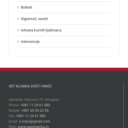
Bolesti
Sigurnost, saveti
Ishrana kućnih ljubimaca
Intervencije
VET KLINIKA SVETI VRAČI
Admirala Vukovića 75, Beograd
Phone:
+381 11 24 61 383
Mobile:
+381 63 34 22 35
Fax:
+381 11 24 61 383
Email:
s.vraci@gmail.com
Web:
www.pasimacka.rs