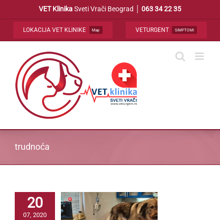
Skip
VET Klinika
Sveti Vrači Beograd │
063 34 22 35
to
content
LOKACIJA VET KLINIKE
VETURGENT
Map
SIMPTOMI
trudnoća
20
07, 2020