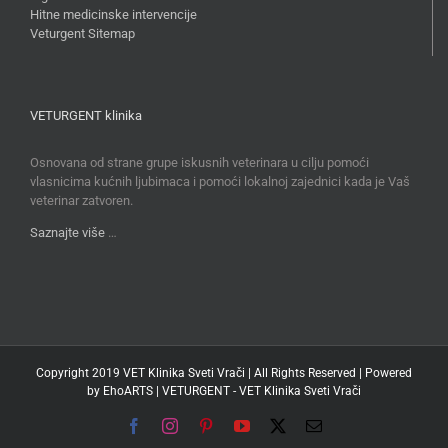
Hitne medicinske intervencije
Veturgent Sitemap
VETURGENT klinika
Osnovana od strane grupe iskusnih veterinara u cilju pomoći
vlasnicima kućnih ljubimaca i pomoći lokalnoj zajednici kada je Vaš
veterinar zatvoren.
Saznajte više
…
Copyright 2019 VET Klinika Sveti Vrači | All Rights Reserved | Powered
by
EhoARTS
|
VETURGENT - VET Klinika Sveti Vrači
Facebook
Instagram
Pinterest
YouTube
X
Email