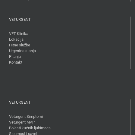
VETURGENT
VET Klinika
Lokacija
Hitne službe
Urgentna stanja
Pitanja
Kontakt
VETURGENT
Veturgent Simptomi
Veturgent MAP
Bolesti kućnih ljubimaca
Sigurnost i saveti