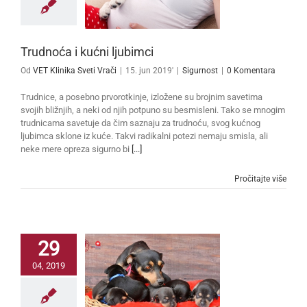
Trudnoća i kućni ljubimci
Od
VET Klinika Sveti Vrači
|
15. jun 2019'
|
Sigurnost
|
0 Komentara
Trudnice, a posebno prvorotkinje, izložene su brojnim savetima
svojih bližnjih, a neki od njih potpuno su besmisleni. Tako se mnogim
trudnicama savetuje da čim saznaju za trudnoću, svog kućnog
ljubimca sklone iz kuće. Takvi radikalni potezi nemaju smisla, ali
neke mere opreza sigurno bi
[...]
Pročitajte više
29
04, 2019