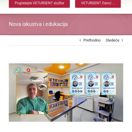
Pogledajte VETURGENT službe
VETURGENT članci ...
Nova iskustva i edukacija
Prethodno
Sledeće
View
Larger
Image