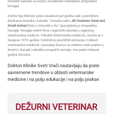
hirurških zahvata sa novim, inovativnim metodama ortopedske
hirurgije.
Doktor Ilija Mitrović preko dvadeset pet godina radi u prestižnim
Klinikama Amerike i Kanade. Trenutno radi u
All Creatures Great and
Small Animal
Klinici u Denville-u NJ. Specijalista je ortopedske
hirurgije, hirurgije mekih tkiva i urgentnih zahvata u urgentnoj
veterinarskoj medicini. Fakultet Veterinarske medicine, završio je u
Sarajevu 1979. godine. Dobitnik je prestižnih priznanja iz oblasti
veterinarske medicine i poseduje licence za veterinu male prakse u
Americi, Kanadi i nekoliko evropskih zemalja. Ima preko trideset
godina iskustva.
Doktori Klinike Sveti Vrači nastavljaju da prate
savremene trendove u oblasti veterinarske
medicine i na polju edukacije i na polju prakse.
DEŽURNI VETERINAR