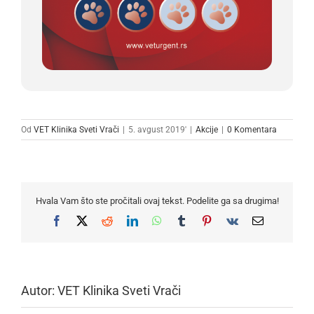
Od
VET Klinika Sveti Vrači
|
5. avgust 2019'
|
Akcije
|
0 Komentara
Hvala Vam što ste pročitali ovaj tekst. Podelite ga sa drugima!
Facebook
X
Reddit
LinkedIn
WhatsApp
Tumblr
Pinterest
Vk
Email
Autor:
VET Klinika Sveti Vrači