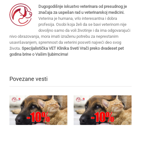
Dugogodišnje iskustvo veterinara od presudnog je
značaja za uspešan rad u veterinarskoj medicini.
Veterina je humana, vrlo interesantna i dobra
profesija. Osobi koja želi da se bavi veterinom nije
dovoljno samo da voli životinje i da ima odgovarajući
nivo obrazovanja, mora imati izraženu potrebu za neprestanim
usavršavanjem, spremnost da veterini posveti najveći deo svog
života.
Specijalistička VET Klinika Sveti Vrači preko dvadeset pet
godina brine o Vašim ljubimcima!
Povezane vesti