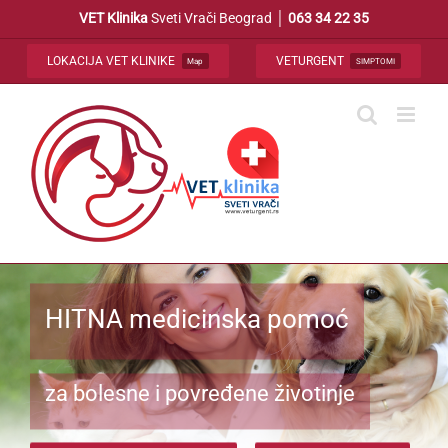
Skip
VET Klinika
Sveti Vrači Beograd │
063 34 22 35
to
content
LOKACIJA VET KLINIKE
VETURGENT
Map
SIMPTOMI
HITNA medicinska pomoć
za bolesne i povređene životinje