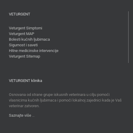
VETURGENT
Veturgent Simptomi
Veturgent MAP
Bolesti kućnih ljubimaca
Sigurnost i saveti
Hitne medicinske intervencije
Veturgent Sitemap
VETURGENT klinika
Osnovana od strane grupe iskusnih veterinara u cilju pomoći
vlasnicima kućnih ljubimaca i pomoći lokalnoj zajednici kada je Vaš
veterinar zatvoren.
Saznajte više
…