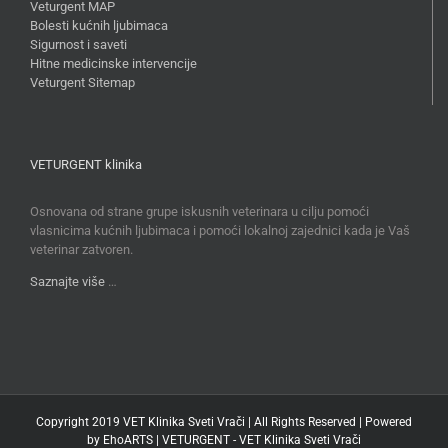
Veturgent MAP
Bolesti kućnih ljubimaca
Sigurnost i saveti
Hitne medicinske intervencije
Veturgent Sitemap
VETURGENT klinika
Osnovana od strane grupe iskusnih veterinara u cilju pomoći
vlasnicima kućnih ljubimaca i pomoći lokalnoj zajednici kada je Vaš
veterinar zatvoren.
Saznajte više
…
Copyright 2019 VET Klinika Sveti Vrači | All Rights Reserved | Powered
by
EhoARTS
|
VETURGENT - VET Klinika Sveti Vrači