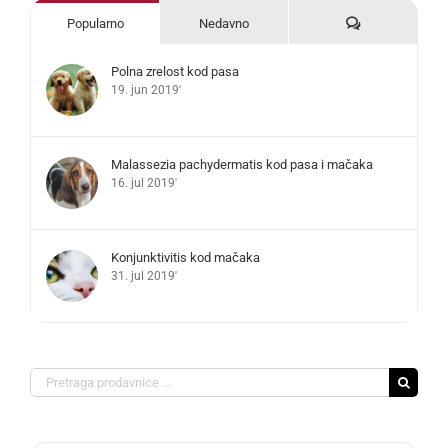
Komentari
Popularno
Nedavno
Polna zrelost kod pasa
19. jun 2019'
Malassezia pachydermatis kod pasa i mačaka
16. jul 2019'
Konjunktivitis kod mačaka
31. jul 2019'
Search
for: