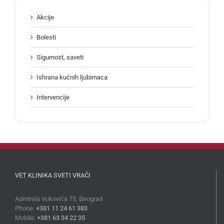
Akcije
Bolesti
Sigurnost, saveti
Ishrana kućnih ljubimaca
Intervencije
VET KLINIKA SVETI VRAČI
Admirala Vukovića 75, Beograd
Phone:
+381 11 24 61 383
Mobile:
+381 63 34 22 35