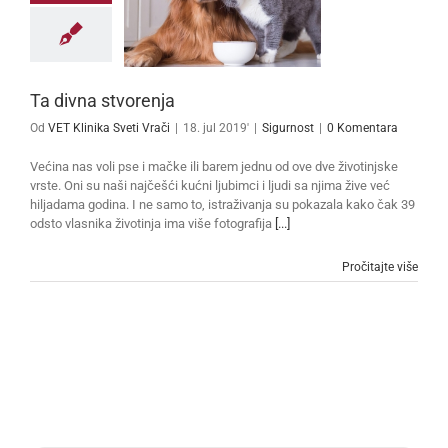
Ta divna stvorenja
Od
VET Klinika Sveti Vrači
|
18. jul 2019'
|
Sigurnost
|
0 Komentara
Većina nas voli pse i mačke ili barem jednu od ove dve životinjske
vrste. Oni su naši najčešći kućni ljubimci i ljudi sa njima žive već
hiljadama godina. I ne samo to, istraživanja su pokazala kako čak 39
odsto vlasnika životinja ima više fotografija
[...]
Pročitajte više