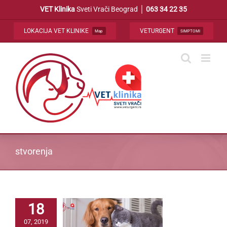
Skip
VET Klinika
Sveti Vrači Beograd │
063 34 22 35
to
content
LOKACIJA VET KLINIKE
VETURGENT
Map
SIMPTOMI
stvorenja
18
07, 2019