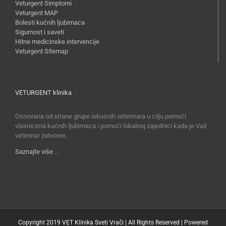
Veturgent Simptomi
Veturgent MAP
Bolesti kućnih ljubimaca
Sigurnost i saveti
Hitne medicinske intervencije
Veturgent Sitemap
VETURGENT klinika
Osnovana od strane grupe iskusnih veterinara u cilju pomoći
vlasnicima kućnih ljubimaca i pomoći lokalnoj zajednici kada je Vaš
veterinar zatvoren.
Saznajte više
…
Copyright 2019 VET Klinika Sveti Vrači | All Rights Reserved | Powered