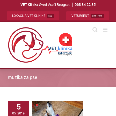
Skip
VET Klinika
Sveti Vrači Beograd │
063 34 22 35
to
content
LOKACIJA VET KLINIKE
VETURGENT
Map
SIMPTOMI
muzika za pse
5
05, 2019