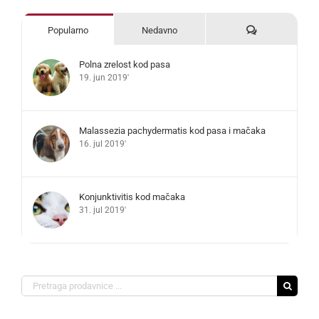
Komentari
Popularno
Nedavno
Polna zrelost kod pasa
19. jun 2019'
Malassezia pachydermatis kod pasa i mačaka
16. jul 2019'
Konjunktivitis kod mačaka
31. jul 2019'
Search
for: