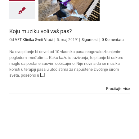
Koju muziku voli vaš pas?
Od
VET Klinika Sveti Vrači
|
5. maj 2019'
|
Sigurnost
|
0 Komentara
Na ovo pitanje bi devet od 10 vlasnika pasa reagovalo zbunjenim
pogledom, međutim ... Kako kažu istraživanja, to pitanje bi uskoro
moglo da postane sasvim uobičajeno. Nije novina da se muzika
koristi u terapiji pasa u utočištima za napuštene životinje širom
sveta, posebno u
[...]
Pročitajte više