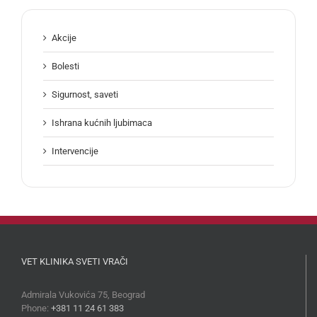
Akcije
Bolesti
Sigurnost, saveti
Ishrana kućnih ljubimaca
Intervencije
VET KLINIKA SVETI VRAČI
Admirala Vukovića 75, Beograd
Phone:
+381 11 24 61 383