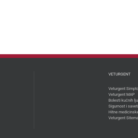
VETURGENT
Veturgent Simpt
Veturgent MAP
Bolesti kućnih l
Sigurnost i savet
Hitne medicinske
Veturgent Sitem