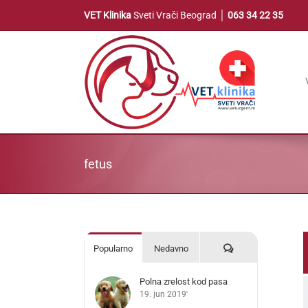
Skip
VET Klinika
Sveti Vrači Beograd │
063 34 22 35
to
content
fetus
Komentari
Popularno
Nedavno
Polna zrelost kod pasa
19. jun 2019'