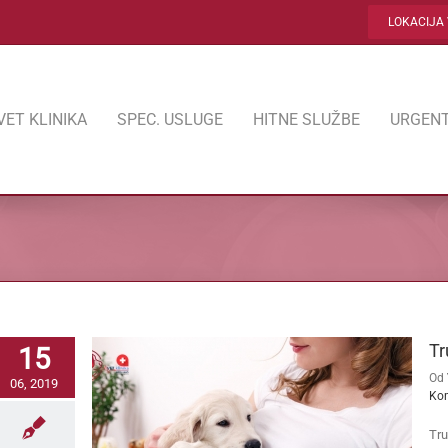
LOKACIJA 
VET KLINIKA
SPEC. USLUGE
HITNE SLUŽBE
URGENT
Tr
15
Od
06, 2019
Ko
Tru