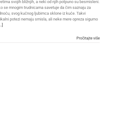
etima svojih bližnjih, a neki od njih potpuno su besmisleni.
o se mnogim trudnicama savetuje da čim saznaju za
dnoću, svog kućnog ljubimca sklone iz kuće. Takvi
ikalni potezi nemaju smisla, ali neke mere opreza sigurno
..]
Pročitajte više