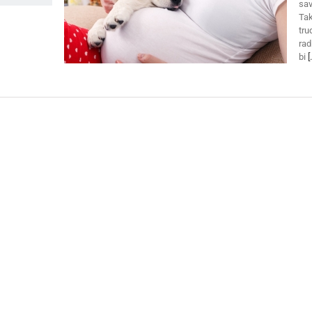
sav
Tak
tru
rad
bi
[.