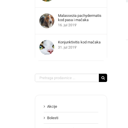
Malassezia pachydermatis
kod pasa i mačaka
16. jul 2019'
Konjunktivitis kod mačaka
31. jul 2019'
Search
for:
Akcije
Bolesti