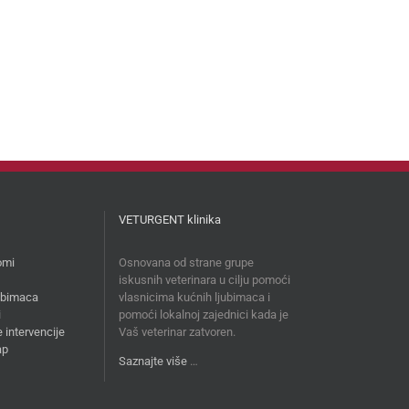
VETURGENT klinika
omi
Osnovana od strane grupe
iskusnih veterinara u cilju pomoći
jubimaca
vlasnicima kućnih ljubimaca i
i
pomoći lokalnoj zajednici kada je
 intervencije
Vaš veterinar zatvoren.
ap
Saznajte više
…