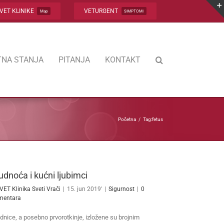
VET KLINIKE
VETURGENT
Map
SIMPTOMI
NA STANJA
PITANJA
KONTAKT
Početna
Tag:
fetus
udnoća i kućni ljubimci
VET Klinika Sveti Vrači
|
15. jun 2019'
|
Sigurnost
|
0
mentara
dnice, a posebno prvorotkinje, izložene su brojnim