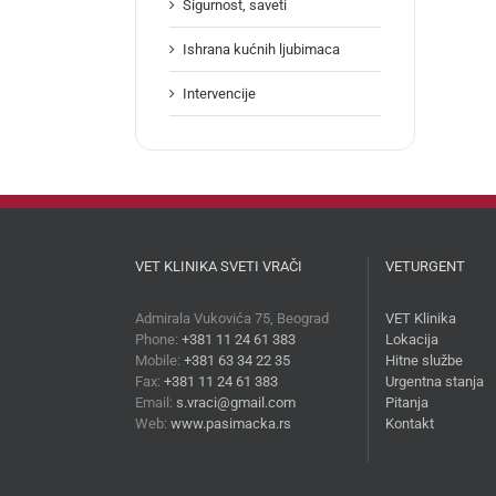
Sigurnost, saveti
Ishrana kućnih ljubimaca
Intervencije
VET KLINIKA SVETI VRAČI
VETURGENT
Admirala Vukovića 75, Beograd
VET Klinika
Phone:
+381 11 24 61 383
Lokacija
Mobile:
+381 63 34 22 35
Hitne službe
Fax:
+381 11 24 61 383
Urgentna stanja
Email:
s.vraci@gmail.com
Pitanja
Web:
www.pasimacka.rs
Kontakt