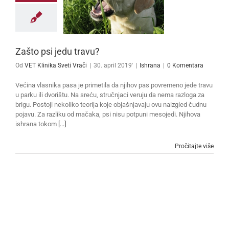
Zašto psi jedu travu?
Od
VET Klinika Sveti Vrači
|
30. april 2019'
|
Ishrana
|
0 Komentara
Većina vlasnika pasa je primetila da njihov pas povremeno jede travu
u parku ili dvorištu. Na sreću, stručnjaci veruju da nema razloga za
brigu. Postoji nekoliko teorija koje objašnjavaju ovu naizgled čudnu
pojavu. Za razliku od mačaka, psi nisu potpuni mesojedi. Njihova
ishrana tokom
[...]
Pročitajte više