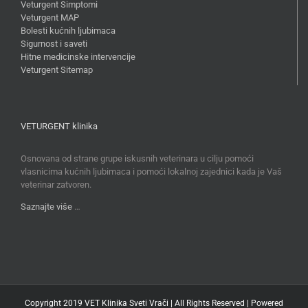
Veturgent Simptomi
Veturgent MAP
Bolesti kućnih ljubimaca
Sigurnost i saveti
Hitne medicinske intervencije
Veturgent Sitemap
VETURGENT klinika
Osnovana od strane grupe iskusnih veterinara u cilju pomoći
vlasnicima kućnih ljubimaca i pomoći lokalnoj zajednici kada je Vaš
veterinar zatvoren.
Saznajte više
…
Copyright 2019 VET Klinika Sveti Vrači | All Rights Reserved | Powered