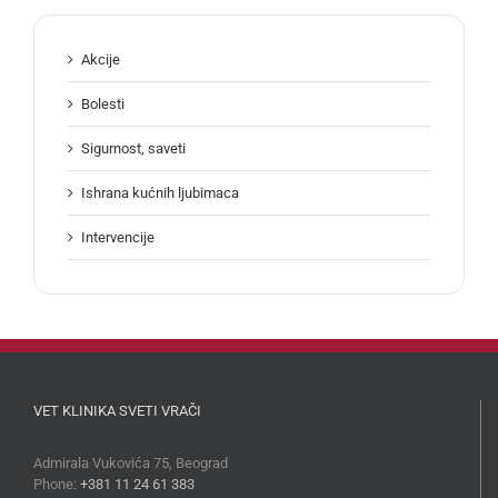
Akcije
Bolesti
Sigurnost, saveti
Ishrana kućnih ljubimaca
Intervencije
VET KLINIKA SVETI VRAČI
Admirala Vukovića 75, Beograd
Phone:
+381 11 24 61 383