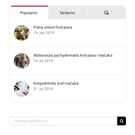
Komentari
Popularno
Nedavno
Polna zrelost kod pasa
19. jun 2019'
Malassezia pachydermatis kod pasa i mačaka
16. jul 2019'
Konjunktivitis kod mačaka
31. jul 2019'
Search
for: