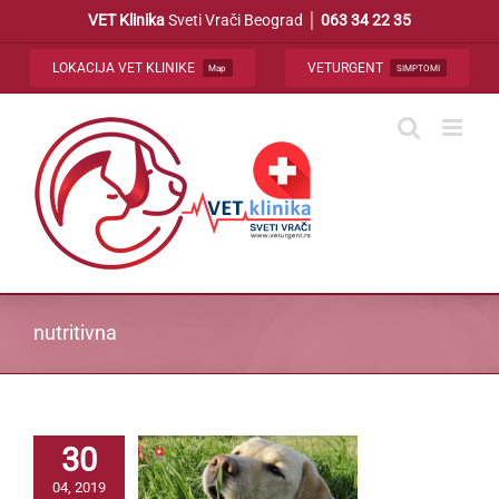
Skip
VET Klinika
Sveti Vrači Beograd │
063 34 22 35
to
content
LOKACIJA VET KLINIKE
VETURGENT
Map
SIMPTOMI
nutritivna
30
04, 2019