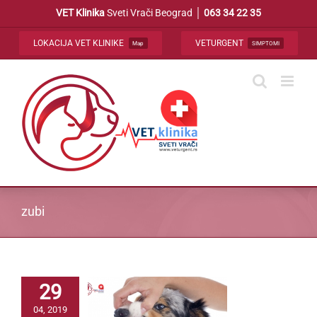
Skip
VET Klinika
Sveti Vrači Beograd │
063 34 22 35
to
content
LOKACIJA VET KLINIKE
VETURGENT
Map
SIMPTOMI
zubi
29
04, 2019