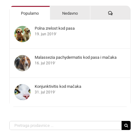
Komentari
Popularno
Nedavno
Polna zrelost kod pasa
19. jun 2019'
Malassezia pachydermatis kod pasa i mačaka
16. jul 2019'
Konjunktivitis kod mačaka
31. jul 2019'
Search
for: