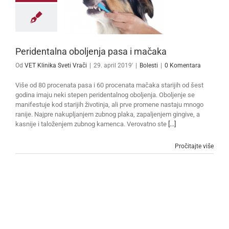
Peridentalna oboljenja pasa i mačaka
Od
VET Klinika Sveti Vrači
|
29. april 2019'
|
Bolesti
|
0 Komentara
Više od 80 procenata pasa i 60 procenata mačaka starijih od šest
godina imaju neki stepen peridentalnog oboljenja. Oboljenje se
manifestuje kod starijih životinja, ali prve promene nastaju mnogo
ranije. Najpre nakupljanjem zubnog plaka, zapaljenjem gingive, a
kasnije i taloženjem zubnog kamenca. Verovatno ste
[...]
Pročitajte više