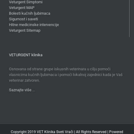
Veturgent Simptomi
Veturgent MAP
Bolesti kućnih ljubimaca
Sigurnost i saveti
Hitne medicinske intervencije
Veturgent Sitemap
VETURGENT klinika
Osnovana od strane grupe iskusnih veterinara u cilju pomoći
vlasnicima kućnih ljubimaca i pomoći lokalnoj zajednici kada je Vaš
veterinar zatvoren.
Saznajte više
…
Copyright 2019 VET Klinika Sveti Vrači | All Rights Reserved | Powered