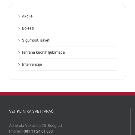
Akcije
Bolesti
Sigurnost, saveti
Ishrana kućnih ljubimaca
Intervencije
VET KLINIKA SVETI VRAČI
Admirala Vukovića 75, Beograd
Phone:
+381 11 24 61 383