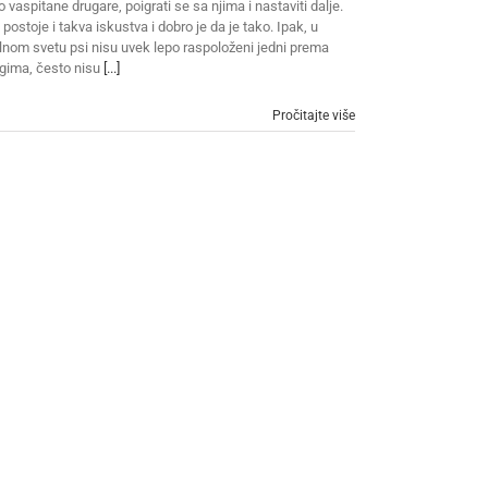
o vaspitane drugare, poigrati se sa njima i nastaviti dalje.
 postoje i takva iskustva i dobro je da je tako. Ipak, u
lnom svetu psi nisu uvek lepo raspoloženi jedni prema
gima, često nisu
[...]
Pročitajte više