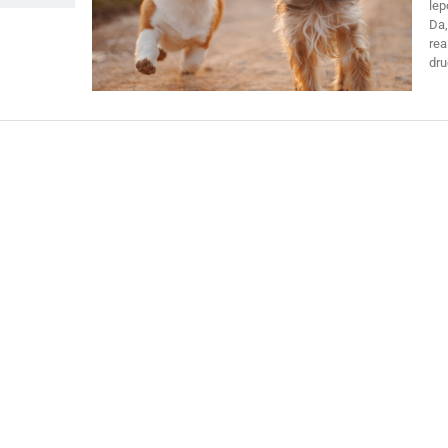
lep
Da,
rea
dru