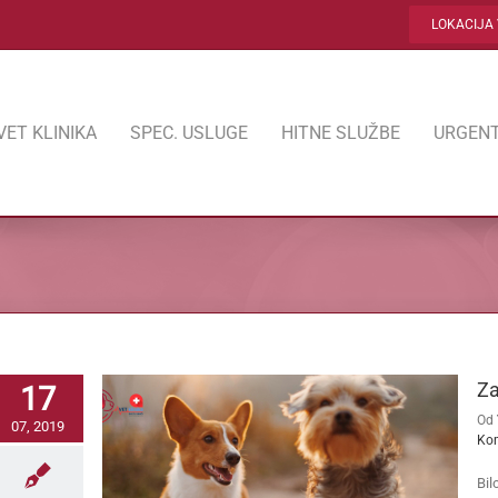
LOKACIJA 
VET KLINIKA
SPEC. USLUGE
HITNE SLUŽBE
URGENT
Za
17
Od
07, 2019
Ko
Bil