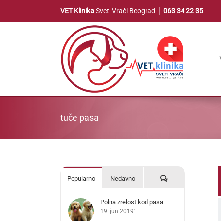
Skip
VET Klinika
Sveti Vrači Beograd │
063 34 22 35
to
content
tuče pasa
Komentari
Popularno
Nedavno
Polna zrelost kod pasa
19. jun 2019'