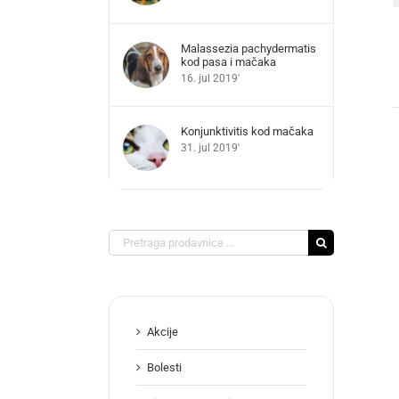
Malassezia pachydermatis
kod pasa i mačaka
16. jul 2019'
Konjunktivitis kod mačaka
31. jul 2019'
Search
for:
Akcije
Bolesti