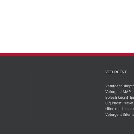
VETURGENT
Veturgent Simpt
Veturgent MAP
Bolesti kućnih l
Sigurnost i savet
Hitne medicinske
Veturgent Sitem