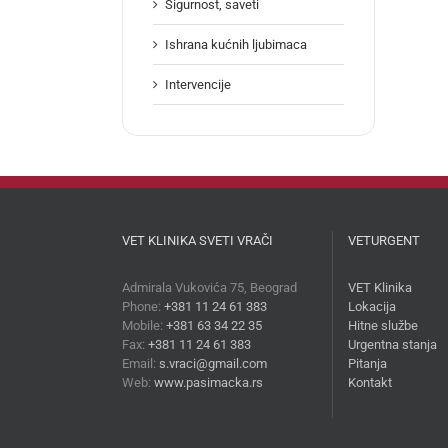
Sigurnost, saveti
Ishrana kućnih ljubimaca
Intervencije
VET KLINIKA SVETI VRAČI
VETURGENT
Admirala Vukovića 75, Beograd
VET Klinika
Phone:
+381 11 24 61 383
Lokacija
Mobile:
+381 63 34 22 35
Hitne službe
Fax:
+381 11 24 61 383
Urgentna stanja
Email:
s.vraci@gmail.com
Pitanja
Web:
www.pasimacka.rs
Kontakt