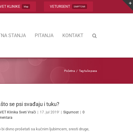
VET KLINIKE
VETURGENT
Map
SIMPTOMI
NA STANJA
PITANJA
KONTAKT
Početna
Tag:
tuče pasa
što se psi svađaju i tuku?
VET Klinika Sveti Vrači
|
17. jul 2019'
|
Sigurnost
|
0
mentara
o bi divno prošetati sa kućnim ljubimcem, sresti druge,