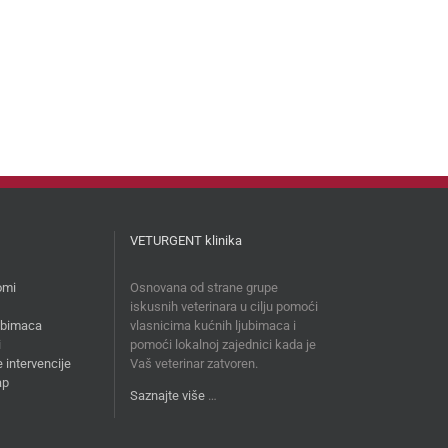
VETURGENT klinika
omi
Osnovana od strane grupe
iskusnih veterinara u cilju pomoći
jubimaca
vlasnicima kućnih ljubimaca i
i
pomoći lokalnoj zajednici kada je
 intervencije
Vaš veterinar zatvoren.
ap
Saznajte više
…