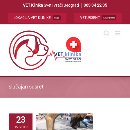
Skip
VET Klinika
Sveti Vrači Beograd │
063 34 22 35
to
content
LOKACIJA VET KLINIKE
VETURGENT
Map
SIMPTOMI
slučajan susret
23
06, 2019