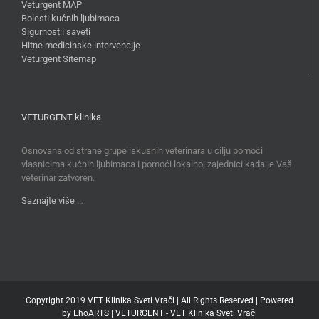
Veturgent MAP
Bolesti kućnih ljubimaca
Sigurnost i saveti
Hitne medicinske intervencije
Veturgent Sitemap
VETURGENT klinika
Osnovana od strane grupe iskusnih veterinara u cilju pomoći
vlasnicima kućnih ljubimaca i pomoći lokalnoj zajednici kada je Vaš
veterinar zatvoren.
Saznajte više
…
Copyright 2019 VET Klinika Sveti Vrači | All Rights Reserved | Powered
by
EhoARTS
|
VETURGENT - VET Klinika Sveti Vrači