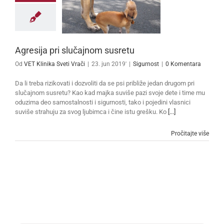
Agresija pri slučajnom susretu
Od
VET Klinika Sveti Vrači
|
23. jun 2019'
|
Sigurnost
|
0 Komentara
Da li treba rizikovati i dozvoliti da se psi približe jedan drugom pri
slučajnom susretu? Kao kad majka suviše pazi svoje dete i time mu
oduzima deo samostalnosti i sigurnosti, tako i pojedini vlasnici
suviše strahuju za svog ljubimca i čine istu grešku. Ko
[...]
Pročitajte više