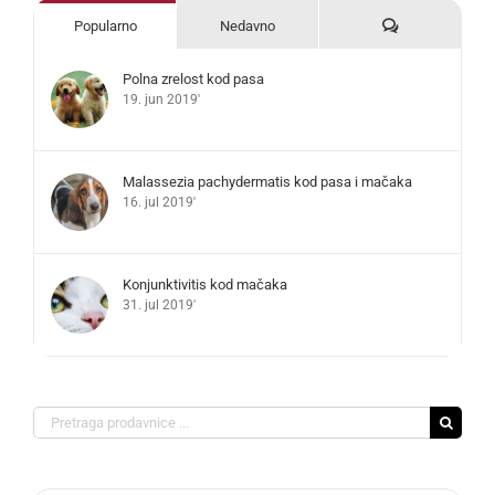
Komentari
Popularno
Nedavno
Polna zrelost kod pasa
19. jun 2019'
Malassezia pachydermatis kod pasa i mačaka
16. jul 2019'
Konjunktivitis kod mačaka
31. jul 2019'
Search
for: