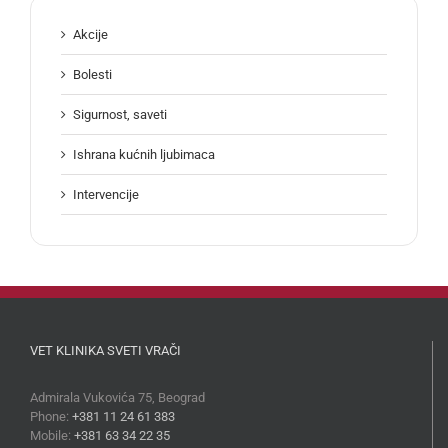
Akcije
Bolesti
Sigurnost, saveti
Ishrana kućnih ljubimaca
Intervencije
VET KLINIKA SVETI VRAČI
Admirala Vukovića 75, Beograd
Phone:
+381 11 24 61 383
Mobile:
+381 63 34 22 35