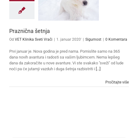
Praznična šetnja
Od
VET Klinika Sveti Vrači
|
1. januar 2020'
|
Sigurnost
|
0 Komentara
Prvi januar je. Nova godina je pred nama. Pomislite samo na 365
dana novih avantura i radosti sa vašim ljubimcem. Nema lepšeg
dana da zakoračite u nove avanture. Vi ste svakako "sveži" od lude
noći pa će jutarnji vazduh i duga šetnja razbistriti i
[...]
Pročitajte više