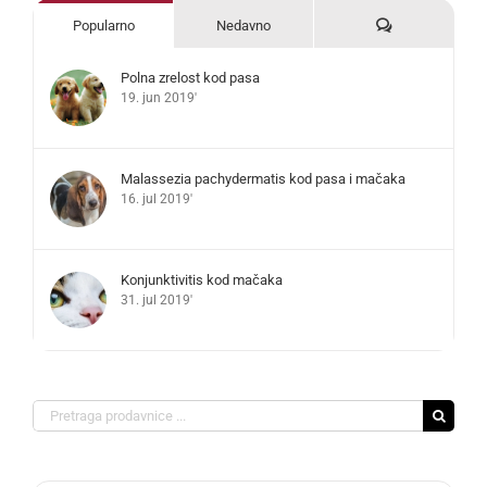
Komentari
Popularno
Nedavno
Polna zrelost kod pasa
19. jun 2019'
Malassezia pachydermatis kod pasa i mačaka
16. jul 2019'
Konjunktivitis kod mačaka
31. jul 2019'
Search
for: