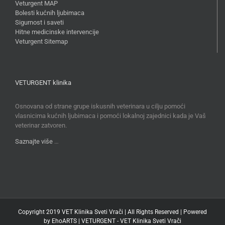
Veturgent MAP
Bolesti kućnih ljubimaca
Sigurnost i saveti
Hitne medicinske intervencije
Veturgent Sitemap
VETURGENT klinika
Osnovana od strane grupe iskusnih veterinara u cilju pomoći
vlasnicima kućnih ljubimaca i pomoći lokalnoj zajednici kada je Vaš
veterinar zatvoren.
Saznajte više
…
Copyright 2019 VET Klinika Sveti Vrači | All Rights Reserved | Powered
by
EhoARTS
|
VETURGENT - VET Klinika Sveti Vrači