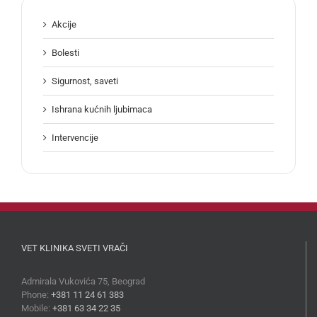
Akcije
Bolesti
Sigurnost, saveti
Ishrana kućnih ljubimaca
Intervencije
VET KLINIKA SVETI VRAČI
Admirala Vukovića 75, Beograd
Phone:
+381 11 24 61 383
Mobile:
+381 63 34 22 35