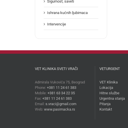
Sigurnost, saveti
Ishrana kućnih ljubimaca
Intervencije
VET KLINIKA SVETI VRAČI
VETURGENT
Admirala Vukovića 75, Beograd
VET Klinika
Phone:
+381 11 24 61 383
Lokacija
Mobile:
+381 63 34 22 35
Hitne službe
Fax:
+381 11 24 61 383
Urgentna stanja
Email:
s.vraci@gmail.com
Pitanja
Web:
www.pasimacka.rs
Kontakt