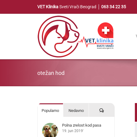
Skip
VET Klinika
Sveti Vrači Beograd │
063 34 22 35
to
content
otežan hod
Komentari
Popularno
Nedavno
Polna zrelost kod pasa
19. jun 2019'