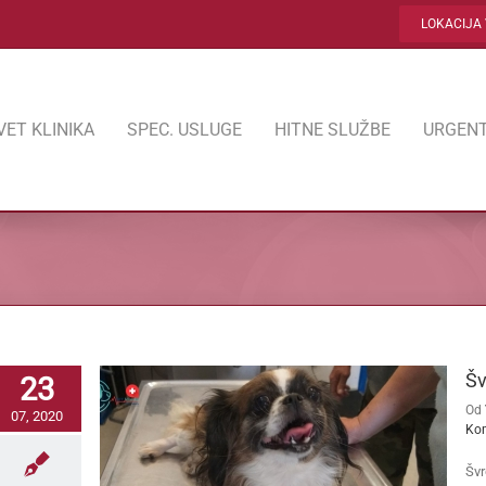
LOKACIJA 
VET KLINIKA
SPEC. USLUGE
HITNE SLUŽBE
URGENT
Šv
23
Od
07, 2020
Ko
Švr