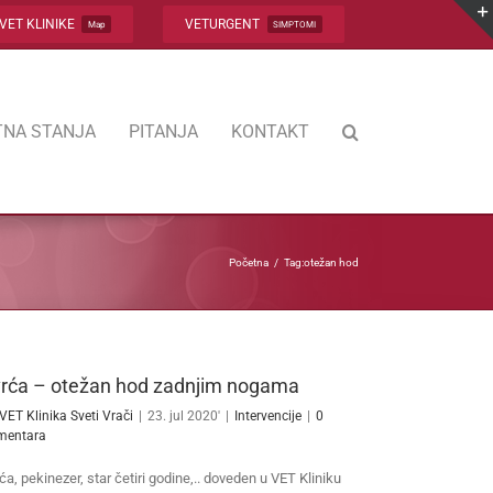
VET KLINIKE
VETURGENT
Map
SIMPTOMI
NA STANJA
PITANJA
KONTAKT
Početna
Tag:
otežan hod
rća – otežan hod zadnjim nogama
VET Klinika Sveti Vrači
|
23. jul 2020'
|
Intervencije
|
0
mentara
ća, pekinezer, star četiri godine,.. doveden u VET Kliniku