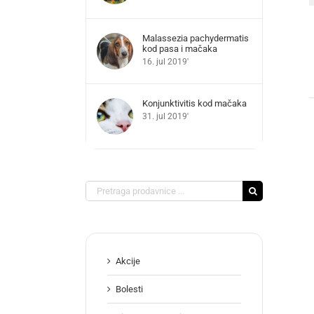
Malassezia pachydermatis
kod pasa i mačaka
16. jul 2019'
Konjunktivitis kod mačaka
31. jul 2019'
Search
for:
Akcije
Bolesti