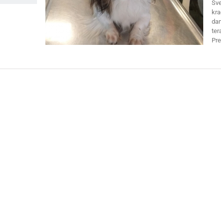
Sve
kra
dan
ter
Pr