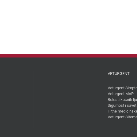
VETURGENT
Veturgent Simpt
Veturgent MAP
Bolesti kućnih l
Sigurnost i savet
Hitne medicinske
Veturgent Sitem