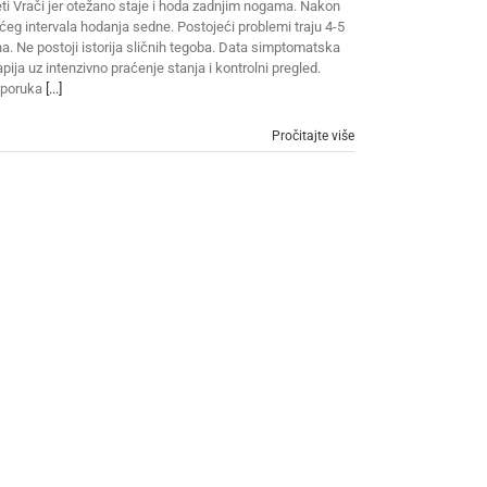
ti Vrači jer otežano staje i hoda zadnjim nogama. Nakon
ćeg intervala hodanja sedne. Postojeći problemi traju 4-5
a. Ne postoji istorija sličnih tegoba. Data simptomatska
apija uz intenzivno praćenje stanja i kontrolni pregled.
eporuka
[...]
Pročitajte više