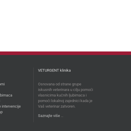
VETURGENT klinika
omi
Osnovana od strane grupe
iskusnih veterinara u cilju pomoći
jubimaca
vlasnicima kućnih ljubimaca i
i
pomoći lokalnoj zajednici kada je
 intervencije
Vaš veterinar zatvoren.
ap
Saznajte više
…