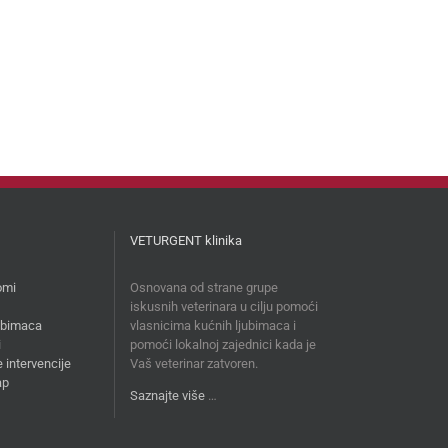
VETURGENT klinika
omi
Osnovana od strane grupe
iskusnih veterinara u cilju pomoći
jubimaca
vlasnicima kućnih ljubimaca i
i
pomoći lokalnoj zajednici kada je
 intervencije
Vaš veterinar zatvoren.
ap
Saznajte više
…