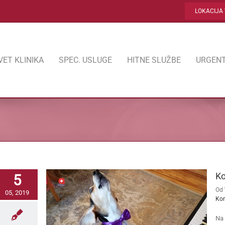
LOKACIJA 
VET KLINIKA
SPEC. USLUGE
HITNE SLUŽBE
URGENT
Ko
5
Od
05, 2019
Ko
Na 