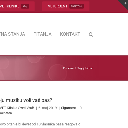
VET KLINIKE
VETURGENT
Map
SIMPTOMI
NA STANJA
PITANJA
KONTAKT
Početna
Tag:
ljubimac
ju muziku voli vaš pas?
VET Klinika Sveti Vrači
|
5. maj 2019'
|
Sigurnost
|
0
mentara
ovo pitanje bi devet od 10 vlasnika pasa reagovalo