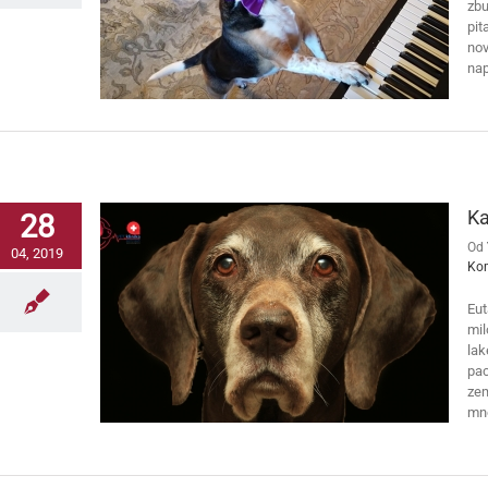
zbu
pit
nov
nap
Ka
28
Od
04, 2019
Ko
Eut
mil
lak
pac
zem
mno