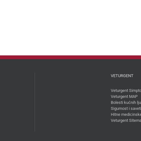
VETURGENT
Veturgent Simpt
Veturgent MAP
Bolesti kućnih l
Sigurnost i savet
Hitne medicinske
Veturgent Sitem