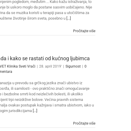
njenim pogledom, međutim ... Kako kažu istraživanja, to
anje bi uskoro moglo da postane sasvim uobičajeno. Nije
ina da se muzika koristi u terapiji pasa u utočištima za
uštene životinje širom sveta, posebno u
[...]
Pročitajte više
da i kako se rastati od kućnog ljubimca
VET Klinika Sveti Vrači
|
28. april 2019'
|
Sigurnost
|
0
mentara
anazija u prevodu sa grčkog jezika znači ubistvo iz
osrđa, ili samilosti - ovo praktično znači omogućavanje
e i bezbolne smrti kod neizlečivih bolesti, ili ukoliko
ijent trpi neizdržive bolove. Većina pravnih sistema
alja ovakav postupak kažnjava i smatra ubistvom, iako u
gim jurisdikcijama
[...]
Pročitajte više