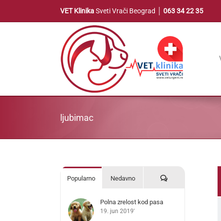
Skip
VET Klinika
Sveti Vrači Beograd │
063 34 22 35
to
content
ljubimac
Komentari
Popularno
Nedavno
Polna zrelost kod pasa
19. jun 2019'