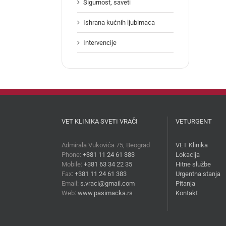
Sigurnost, saveti
Ishrana kućnih ljubimaca
Intervencije
VET KLINIKA SVETI VRAČI
VETURGENT
Admirala Vukovića 75, Beograd
VET Klinika
Phone:
+381 11 24 61 383
Lokacija
Mobile:
+381 63 34 22 35
Hitne službe
Fax:
+381 11 24 61 383
Urgentna stanja
Email:
s.vraci@gmail.com
Pitanja
Web:
www.pasimacka.rs
Kontakt