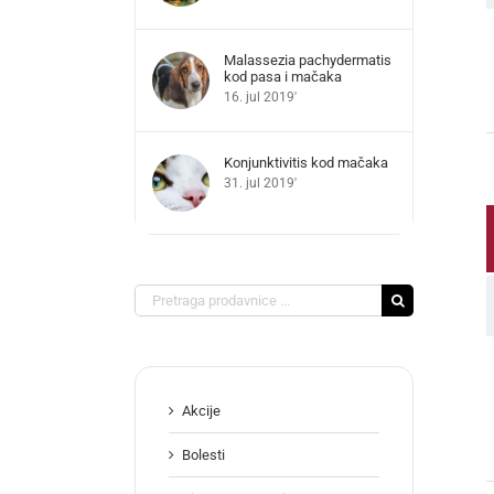
Malassezia pachydermatis
kod pasa i mačaka
16. jul 2019'
Konjunktivitis kod mačaka
31. jul 2019'
Search
for:
Akcije
Bolesti