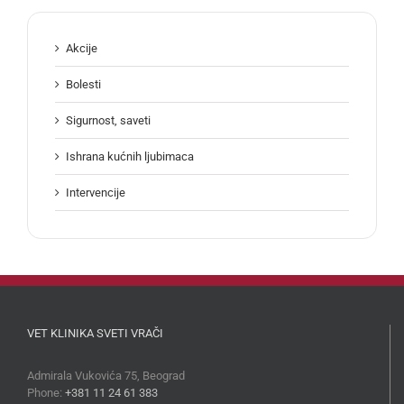
Akcije
Bolesti
Sigurnost, saveti
Ishrana kućnih ljubimaca
Intervencije
VET KLINIKA SVETI VRAČI
Admirala Vukovića 75, Beograd
Phone:
+381 11 24 61 383