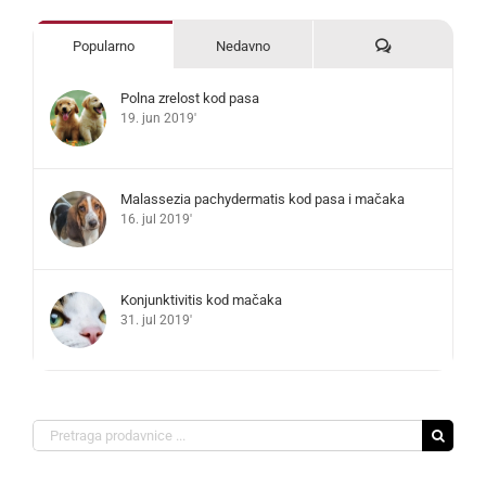
Komentari
Popularno
Nedavno
Polna zrelost kod pasa
19. jun 2019'
Malassezia pachydermatis kod pasa i mačaka
16. jul 2019'
Konjunktivitis kod mačaka
31. jul 2019'
Search
for: