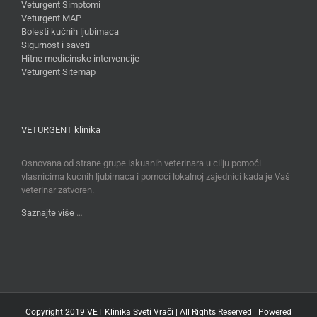
Veturgent Simptomi
Veturgent MAP
Bolesti kućnih ljubimaca
Sigurnost i saveti
Hitne medicinske intervencije
Veturgent Sitemap
VETURGENT klinika
Osnovana od strane grupe iskusnih veterinara u cilju pomoći
vlasnicima kućnih ljubimaca i pomoći lokalnoj zajednici kada je Vaš
veterinar zatvoren.
Saznajte više
…
Copyright 2019 VET Klinika Sveti Vrači | All Rights Reserved | Powered