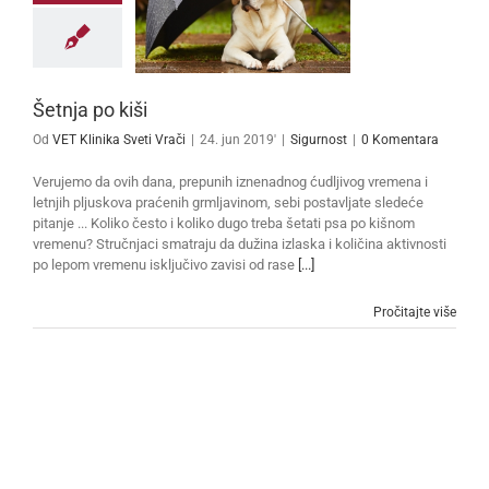
Šetnja po kiši
Od
VET Klinika Sveti Vrači
|
24. jun 2019'
|
Sigurnost
|
0 Komentara
Verujemo da ovih dana, prepunih iznenadnog ćudljivog vremena i
letnjih pljuskova praćenih grmljavinom, sebi postavljate sledeće
pitanje ... Koliko često i koliko dugo treba šetati psa po kišnom
vremenu? Stručnjaci smatraju da dužina izlaska i količina aktivnosti
po lepom vremenu isključivo zavisi od rase
[...]
Pročitajte više