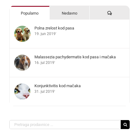
Komentari
Popularno
Nedavno
Polna zrelost kod pasa
19. jun 2019'
Malassezia pachydermatis kod pasa i mačaka
16. jul 2019'
Konjunktivitis kod mačaka
31. jul 2019'
Search
for: