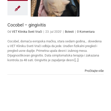
Cocobel – gingivitis
Od
VET Klinika Sveti Vrači
|
23. jul 2020'
|
Bolesti
|
0 Komentara
Cocobel, domaća evropska mačka, stara sedam godina,.. dovedena
u VET Kliniku Sveti Vrači odbija da jede. Urađen fizikalni pregled i
pregled usne duplje. Primetna upala desni i zubnog mesa.
Dijagnostikovan gingivitis. Data simptomatska terapija i zakazana
kontrola za 48 sati. Gingivitis je zapaljenje desni
[...]
Pročitajte više