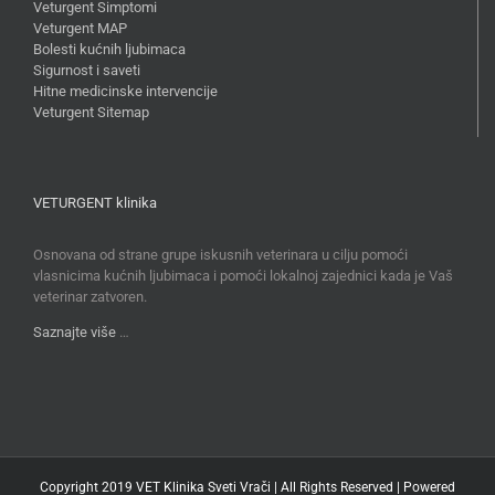
Veturgent Simptomi
Veturgent MAP
Bolesti kućnih ljubimaca
Sigurnost i saveti
Hitne medicinske intervencije
Veturgent Sitemap
VETURGENT klinika
Osnovana od strane grupe iskusnih veterinara u cilju pomoći
vlasnicima kućnih ljubimaca i pomoći lokalnoj zajednici kada je Vaš
veterinar zatvoren.
Saznajte više
…
Copyright 2019 VET Klinika Sveti Vrači | All Rights Reserved | Powered