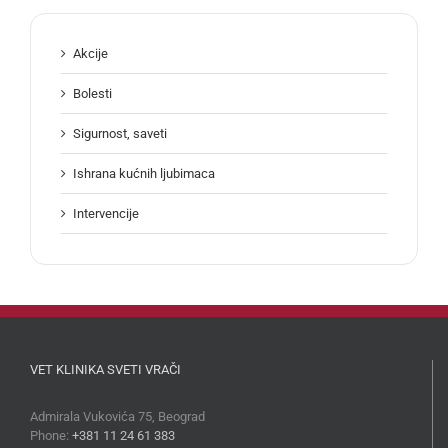
Akcije
Bolesti
Sigurnost, saveti
Ishrana kućnih ljubimaca
Intervencije
VET KLINIKA SVETI VRAČI
Admirala Vukovića 75, Beograd
Phone:
+381 11 24 61 383