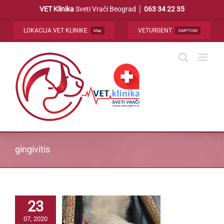
Skip
VET Klinika
Sveti Vrači Beograd │
063 34 22 35
to
content
LOKACIJA VET KLINIKE
VETURGENT
Map
SIMPTOMI
gingivitis
23
07, 2020