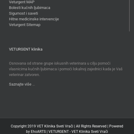
Veturgent MAP
Bolesti kućnih ljubimaca
Sigurnost i saveti
Hitne medicinske intervencije
Veturgent Sitemap
VETURGENT klinika
Osnovana od strane grupe iskusnih veterinara u cilju pomoći
vlasnicima kućnih ljubimaca i pomoći lokalnoj zajednici kada je Vaš
veterinar zatvoren.
Saznajte više
…
Copyright 2019 VET Klinika Sveti Vrači | All Rights Reserved | Powered
by
EhoARTS
|
VETURGENT - VET Klinika Sveti Vrači