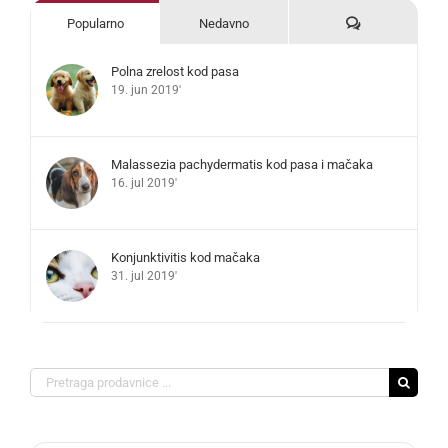
Komentari
Popularno
Nedavno
Polna zrelost kod pasa
19. jun 2019'
Malassezia pachydermatis kod pasa i mačaka
16. jul 2019'
Konjunktivitis kod mačaka
31. jul 2019'
Search
for: