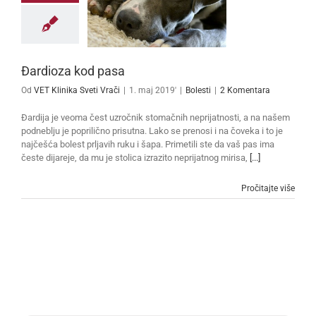
Đardioza kod pasa
Od
VET Klinika Sveti Vrači
|
1. maj 2019'
|
Bolesti
|
2 Komentara
Đardija je veoma čest uzročnik stomačnih neprijatnosti, a na našem
podneblju je poprilično prisutna. Lako se prenosi i na čoveka i to je
najčešća bolest prljavih ruku i šapa. Primetili ste da vaš pas ima
česte dijareje, da mu je stolica izrazito neprijatnog mirisa,
[...]
Pročitajte više