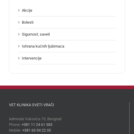
Akcije
Bolesti
Sigurnost, saveti
Ishrana kućnih ljubimaca
Intervencije
VET KLINIKA SVETI VRAČI
Admirala Vukovića 75, Beograd
Phone:
+381 11 24 61 383
Mobile:
+381 63 34 22 35