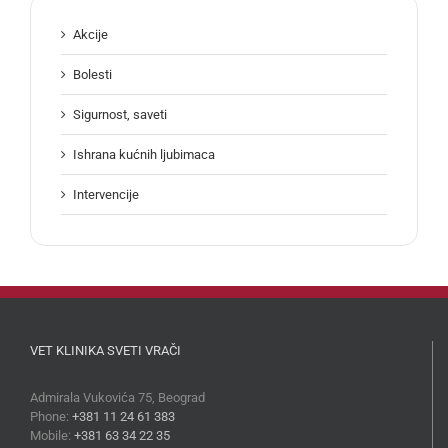
Akcije
Bolesti
Sigurnost, saveti
Ishrana kućnih ljubimaca
Intervencije
VET KLINIKA SVETI VRAČI
Admirala Vukovića 75, Beograd
Phone:
+381 11 24 61 383
Mobile:
+381 63 34 22 35