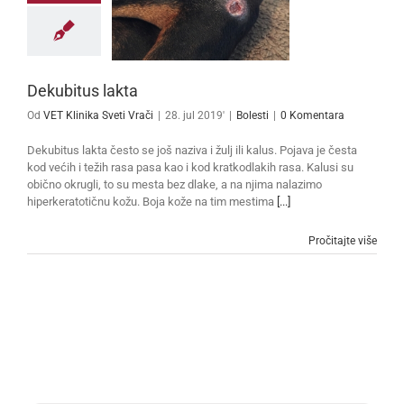
Dekubitus lakta
Od
VET Klinika Sveti Vrači
|
28. jul 2019'
|
Bolesti
|
0 Komentara
Dekubitus lakta često se još naziva i žulj ili kalus. Pojava je česta
kod većih i težih rasa pasa kao i kod kratkodlakih rasa. Kalusi su
obično okrugli, to su mesta bez dlake, a na njima nalazimo
hiperkeratotičnu kožu. Boja kože na tim mestima
[...]
Pročitajte više