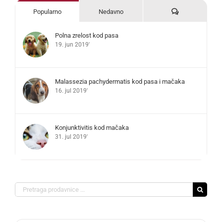
Komentari
Popularno
Nedavno
Polna zrelost kod pasa
19. jun 2019'
Malassezia pachydermatis kod pasa i mačaka
16. jul 2019'
Konjunktivitis kod mačaka
31. jul 2019'
Search
for: