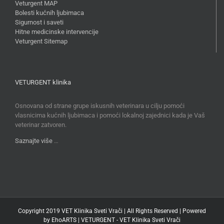
Veturgent MAP
Bolesti kućnih ljubimaca
Sigurnost i saveti
Hitne medicinske intervencije
Veturgent Sitemap
VETURGENT klinika
Osnovana od strane grupe iskusnih veterinara u cilju pomoći
vlasnicima kućnih ljubimaca i pomoći lokalnoj zajednici kada je Vaš
veterinar zatvoren.
Saznajte više
…
Copyright 2019 VET Klinika Sveti Vrači | All Rights Reserved | Powered
by
EhoARTS
|
VETURGENT - VET Klinika Sveti Vrači